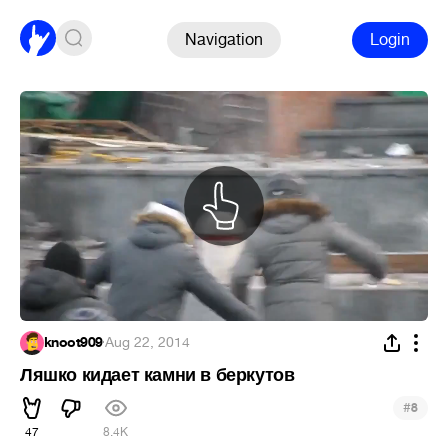
Navigation
Login
knoot909
·
Aug 22, 2014
Ляшко кидает камни в беркутов
#
8
47
8.4K