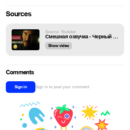
Sources
Source: Youtube
Смешная озвучка - Черный юмор Bad Kings [озвучка] переозвучка ДЖОН УИК Сверхъестественное
Show video
Comments
Sign in
Sign in to post your comment