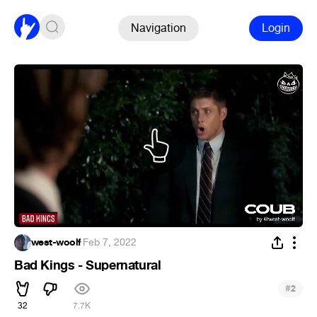
Navigation
Login
west-woolf
·
Feb 7, 2022
Bad Kings - Supernatural
#
2
32
7.7K