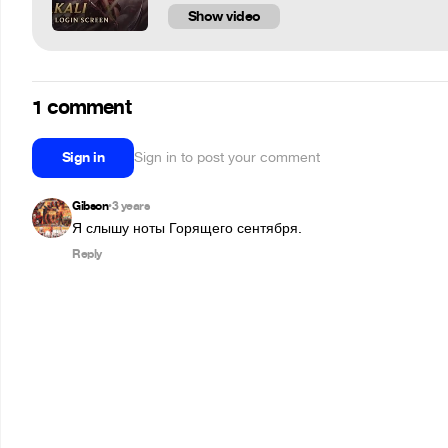
Show video
1 comment
Sign in
Sign in to post your comment
Gibson
3 years
•
Я слышу ноты Горящего сентября.
Reply