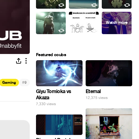
Featured coubs
#
Gaming
9
Giyu Tomioka vs
Eternal
Akaza
12,375 views
7,330 views