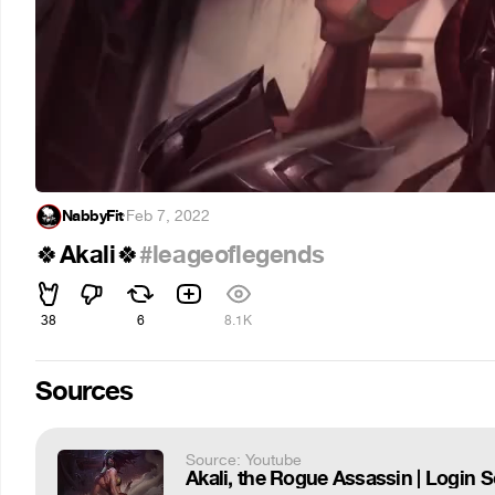
NabbyFit
·
Feb 7, 2022
Akali
#leageoflegends
🍀
🍀
38
6
8.1K
Sources
Source: Youtube
Akali, the Rogue Assassin | Login 