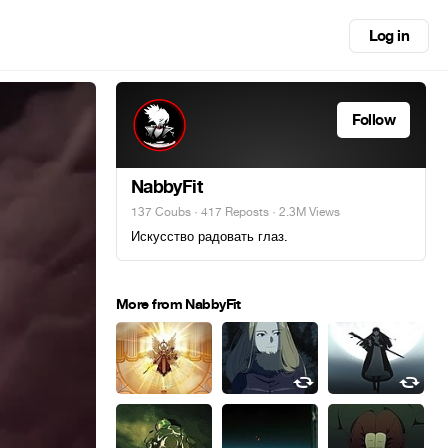
Log in
Follow
NabbyFit
137 Coubs
·
417 Reposts
· 2.3M Views
Искусство радовать глаз.
More from NabbyFit