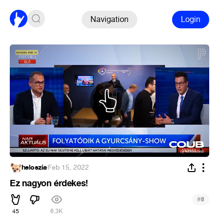
Navigation
Login
heloszia
·
Feb 15, 2022
Ez nagyon érdekes!
#
8
45
6.3K