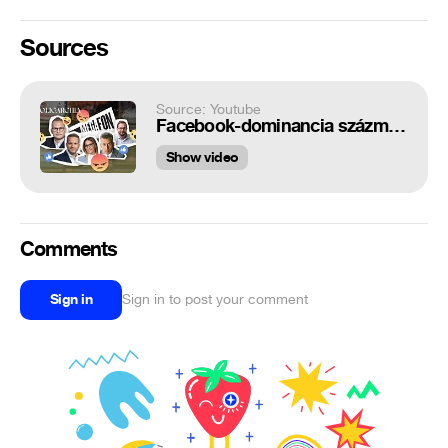
Sources
Source: Youtube
Facebook-dominancia százmilliókért - Megafon | Oligarchia
Show video
Comments
Sign in
Sign in to post your comment