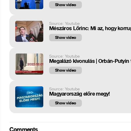
Show video
Source: Youtube
Mészáros Lőrinc: Mi az, hogy korrup
Show video
Source: Youtube
Megalázó kivonulás | Orbán-Putyin
Show video
Source: Youtube
Magyarország előre megy!
Show video
Comments