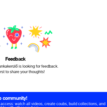
Feedback
kakerülő is looking for feedback.
irst to share your thoughts!
b community!
ll access: watch all videos, create coubs, build collections, and