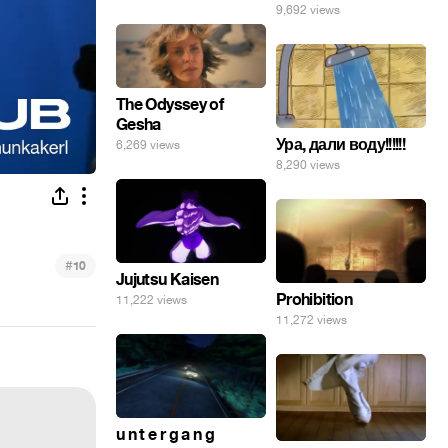
9,692 views
The Odyssey of
Gesha
Ура, дали воду!!!!!!
6,269 views
8,290 views
#
10
Jujutsu Kaisen
Prohibition
11,222 views
11,272 views
u n t e r g a n g