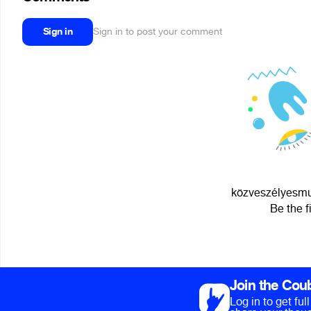
Sign in
Sign in to post your comment
közveszélyesmun
Be the f
Join the Cou
Log in to get fu