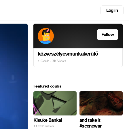
Log in
Follow
közveszélyesmunkakerülő
1 Coub
· 3K Views
Featured coubs
Kisuke Bankai
and take it
#scenewar
11,226 views