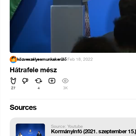
közveszélyesmunkakerülő
·
Feb 18, 2022
Hátrafele mész
27
4
3K
Sources
Source: Youtube
Kormányinfó (2021. szeptember 15.