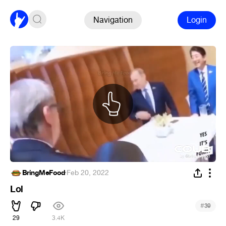
Navigation
Login
BringMeFood
·
Feb 20, 2022
Lol
#
39
29
3.4K