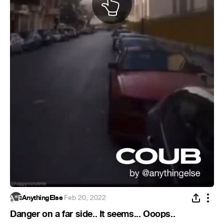
AnythingElse
·
Feb 20, 2022
Danger on a far side.. It seems... Ooops..