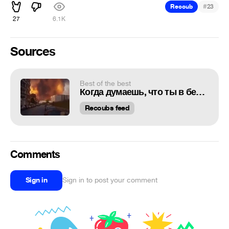
#
Recoub
23
27
6.1K
Sources
Best of the best
Когда думаешь, что ты в безопасности
Recoubs feed
Comments
Sign in
Sign in to post your comment