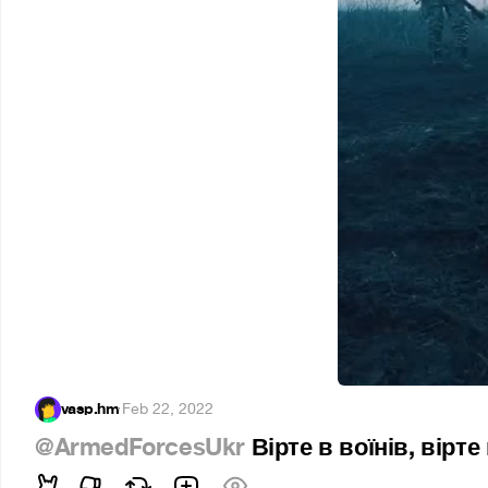
vasp.hm
·
Feb 22, 2022
@ArmedForcesUkr
Вірте в воїнів, вірте