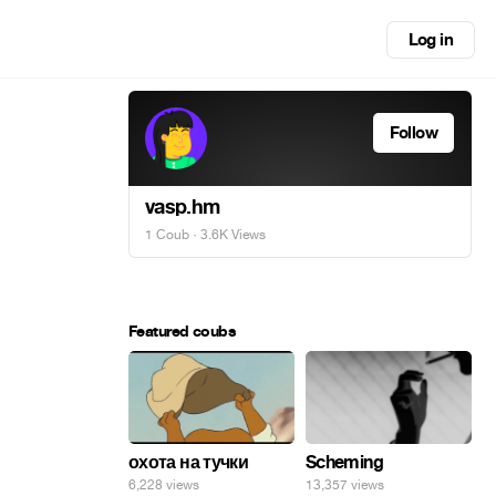
Log in
Follow
vasp.hm
1 Coub
· 3.6K Views
Featured coubs
охота на тучки
Scheming
6,228 views
13,357 views