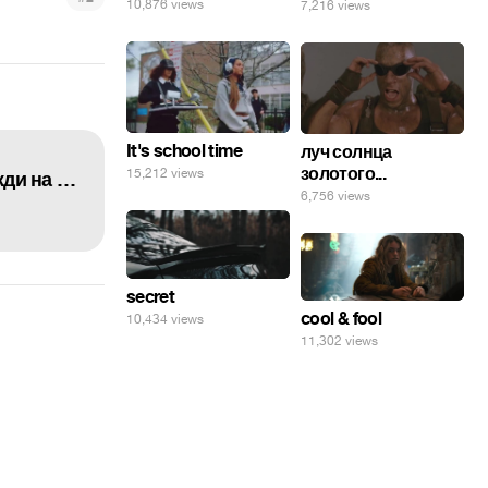
10,876 views
7,216 views
It's school time
луч солнца
золотого...
15,212 views
Анатолій Штефан (Штірліц) - Зберігайте спокій і без паніки. «Збройні Сили України. Завжди на захисті» @ArmedForcesUkr Вірте в воїнів, вірте в ЗСУ! Разом переможемо! Слава Україні та її воїнам 🇺🇦 🔥Telegram -
6,756 views
secret
cool & fool
10,434 views
11,302 views