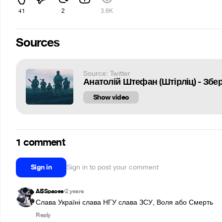
41
2
3.6K
Sources
Source: Twitter
Show video
1 comment
Sign in
Sign in to post your comment
Ai$Spaces
2 years
•
Слава Україні слава НГУ слава ЗСУ, Воля або Смерть
Reply