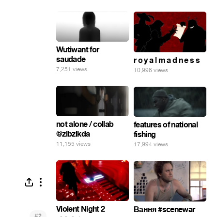
Wutiwant for
saudade
r o y a l m a d n e s s
7,251 views
10,996 views
not alone / collab
features of national
@zibzikda
fishing
11,155 views
17,994 views
Violent Night 2
Вання #scenewar
#
2