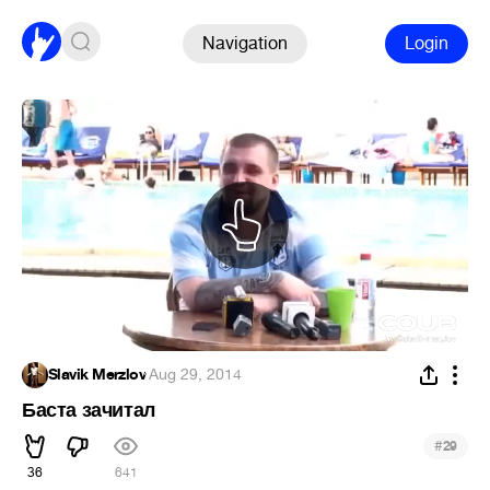
Navigation
Login
Slavik Merzlov
·
Aug 29, 2014
Баста зачитал
#
29
36
641