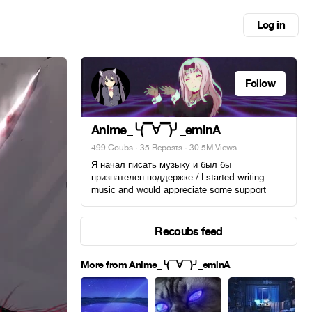
Log in
Follow
Anime_╰(▔∀▔)╯_eminA
499 Coubs
·
35 Reposts
· 30.5M Views
Я начал писать музыку и был бы
признателен поддержке / I started writing
music and would appreciate some support
Recoubs feed
More from Anime_╰(▔∀▔)╯_eminA