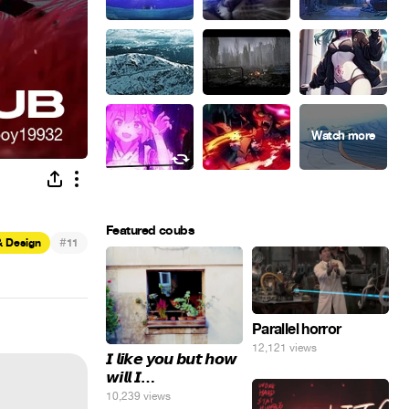
Featured coubs
#
& Design
11
Parallel horror
12,121 views
𝙄 𝙡𝙞𝙠𝙚 𝙮𝙤𝙪 𝙗𝙪𝙩 𝙝𝙤𝙬
𝙬𝙞𝙡𝙡 𝙄…
10,239 views