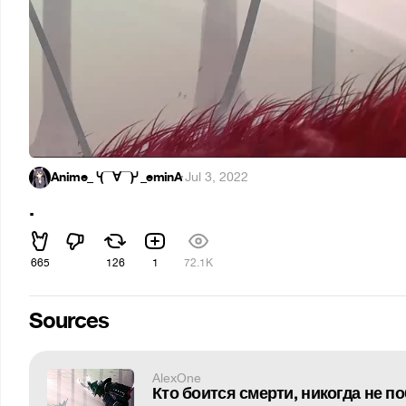
Anime_╰(▔∀▔)╯_eminA
·
Jul 3, 2022
.
665
126
1
72.1K
Sources
AlexOne
Кто боится смерти, никогда не поб