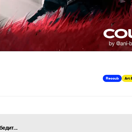
Recoub
Art 
едит...