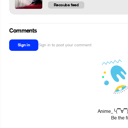
Recoubs feed
Comments
Sign in
Sign in to post your comment
Anime_╰(▔∀▔)╯
Be the f