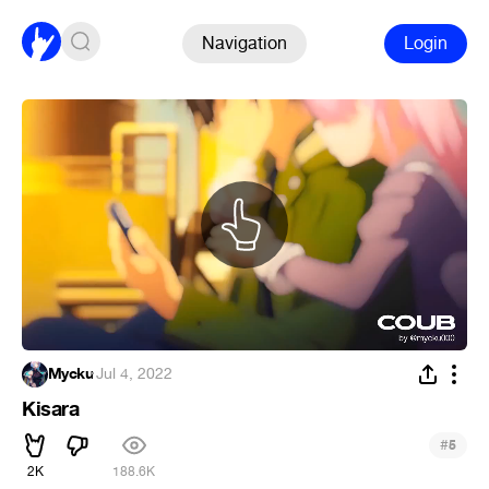
Navigation
Login
Mycku
·
Jul 4, 2022
Kisara
#
5
2K
188.6K