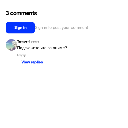
3 comments
Sign in
Sign in to post your comment
Tamoe
4 years
•
Подскажите что за аниме?
Reply
View replies