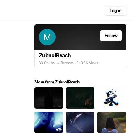
Log in
Follow
ZubnoiRvach
33 Coubs
·
4 Reposts
· 210.8K Views
More from ZubnoiRvach