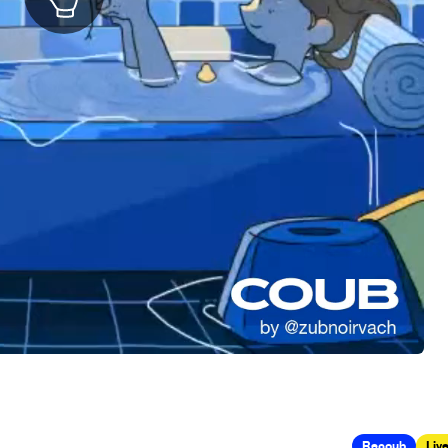
Recoub
Liv