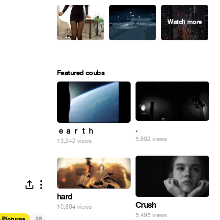
Featured coubs
.
ｅａｒｔｈ
5,802 views
13,242 views
hard
Crush
10,804 views
5,495 views
#
e Pictures
8