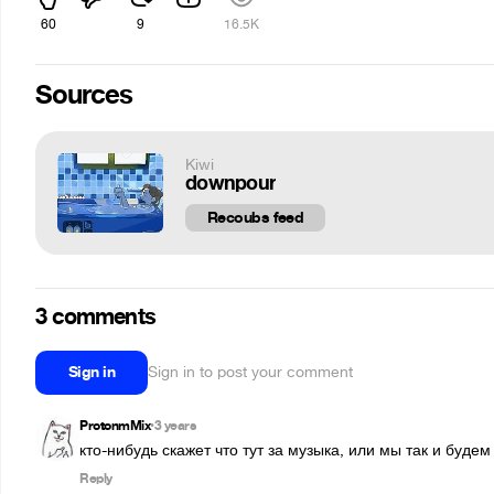
60
9
16.5K
Sources
Kiwi
downpour
Recoubs feed
3 comments
Sign in
Sign in to post your comment
ProtonmMix
3 years
•
кто-нибудь скажет что тут за музыка, или мы так и буде
Reply