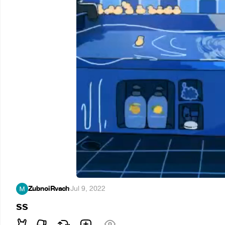
ZubnoiRvach
·
Jul 9, 2022
ss