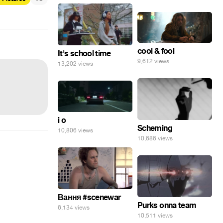
cool & fool
It's school time
9,612 views
13,202 views
i o
Scheming
10,806 views
10,686 views
Вання #scenewar
Purks onna team
6,134 views
10,511 views