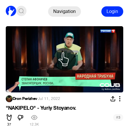
Navigation
Login
Dron Parizhev
·
Jul 11, 2022
"NAKIPELO" - Yuriy Stoyanov.
#
3
37
12.3K