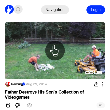
Navigation
Login
Gaming
·
Aug 29, 2014
Father Destroys His Son`s Collection of
Videogames
#
1