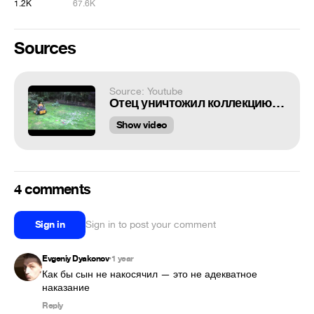
1.2K
67.6K
Sources
Source: Youtube
Отец уничтожил коллекцию видеоигр сына
Show video
4 comments
Sign in
Sign in to post your comment
Evgeniy Dyakonov
1 year
•
Как бы сын не накосячил — это не адекватное 
наказание
Reply