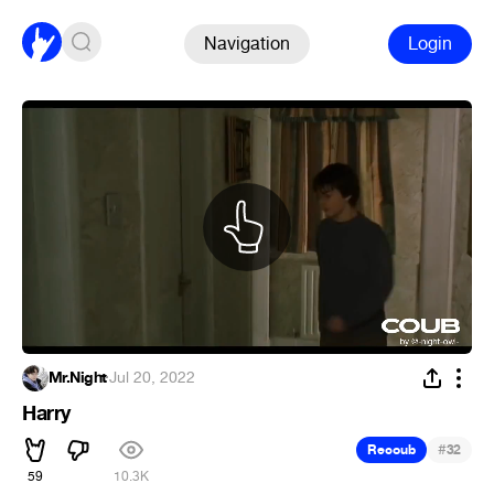
Navigation
Login
Mr.Night
·
Jul 20, 2022
Harry
#
Recoub
32
59
10.3K