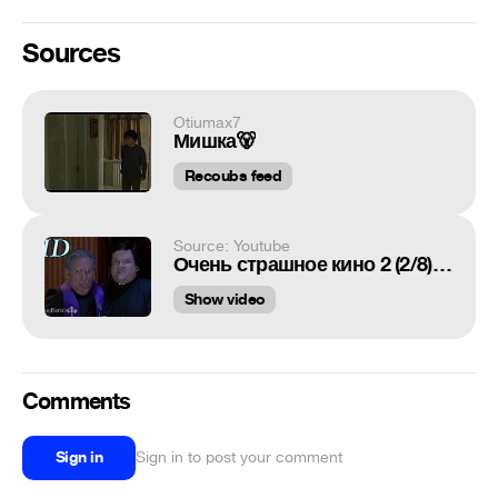
Sources
Otiumax7
Мишка🐻
Recoubs feed
Source: Youtube
Очень страшное кино 2 (2/8). Ну нахер. Обряд экзорцизма. 2001 HD Фильмарезка.
Show video
Comments
Sign in
Sign in to post your comment