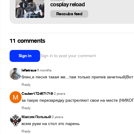
cosplay reload
Recoubs feed
11 comments
Sign in
Sign in to post your comment
leftstraus
6 months
•
блин,и песня такая же...там только припев зачетный)Во
Reply
Couber1724871718
2 years
•
за такую перезарядку растреляют свои на месте (Н
Reply
Максим Польный
2 years
•
всем руки на стол это парень
Reply