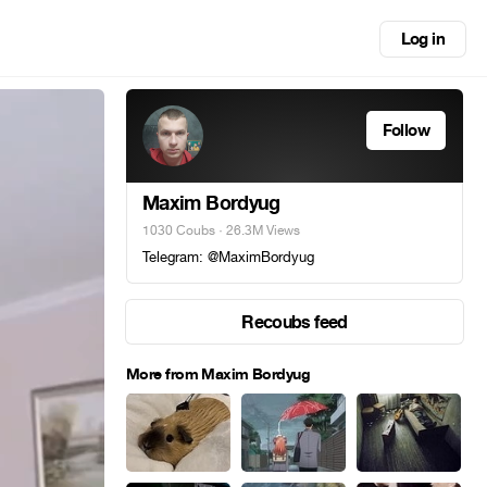
Log in
Follow
Maxim Bordyug
1030 Coubs
· 26.3M Views
Telegram: @MaximBordyug
Recoubs feed
More from Maxim Bordyug