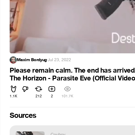
Maxim Bordyug
·
Jul 23, 2022
Please remain calm. The end has arrived.
The Horizon - Parasite Eve (Official Video
1.1K
212
2
101.7K
Sources
Couboy