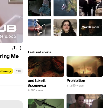
Featured coubs
Bring Me
#
& Beauty
13
and take it
Prohibition
#scenewar
11,180 views
9,595 views