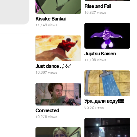
Rise and Fall
16,827 views
Kisuke Bankai
11,149 views
Jujutsu Kaisen
11,108 views
Just dance . ݁₊ ⊹.ᐟ
10,667 views
Ура, дали воду!!!!!!
8,252 views
Connected
10,278 views