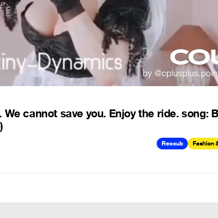
 We cannot save you. Enjoy the ride. song: 
)
Recoub
Fashion 