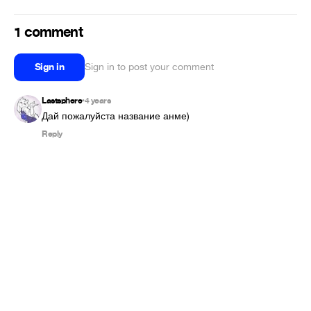
1 comment
Sign in
Sign in to post your comment
Lastsphere
4 years
•
Дай пожалуйста название анме)
Reply