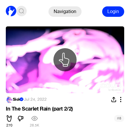
Navigation
Login
Sick
·
Jul 24, 2022
In The Scarlet Rain (part 2/2)
#
8
270
26.5K