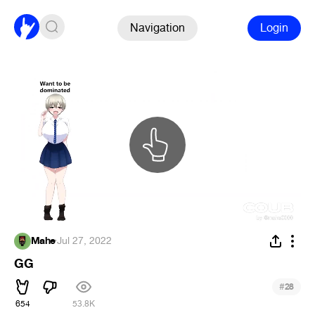
Navigation
Login
Mahe
·
Jul 27, 2022
GG
#
28
654
53.8K