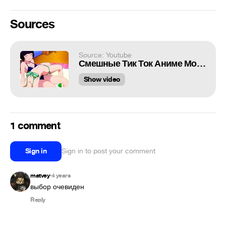
Sources
Source: Youtube
Смешные Тик Ток Аниме Моменты (ч.75)
Show video
1 comment
Sign in
Sign in to post your comment
matvey
4 years
•
выбор очевиден
Reply