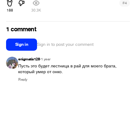
#
4
188
30.3K
1 comment
Sign in
Sign in to post your comment
enigmatic128
1 year
•
Пусть это будет лестница в рай для моего брата, 
который умер от онко.
Reply