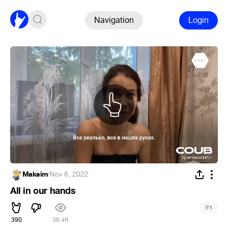
Navigation
Login
Maksim
·
Nov 8, 2022
All in our hands
#
1
390
36.4K