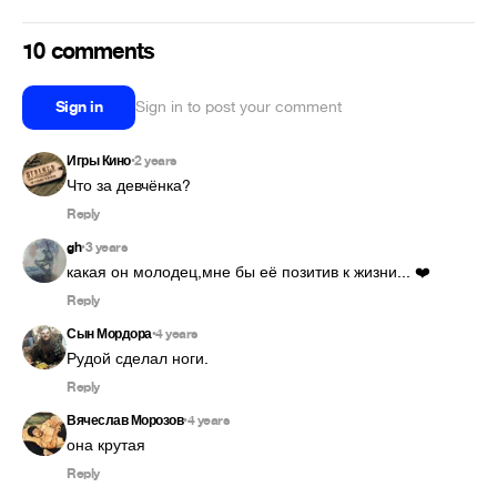
10 comments
Sign in
Sign in to post your comment
Игры Кино
2 years
•
Что за девчёнка?
Reply
gh
3 years
•
какая он молодец,мне бы её позитив к жизни... ❤️
Reply
Сын Мордора
4 years
•
Рудой сделал ноги.
Reply
Вячеслав Морозов
4 years
•
она крутая
Reply