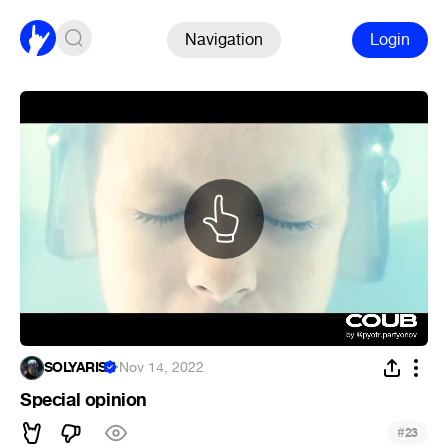
Navigation
Login
SOLYARIS
·
Nov 14, 2022
Special opinion
#
23