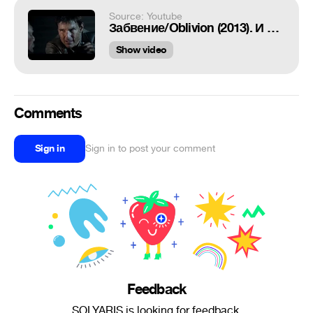
Source: Youtube
Забвение/Oblivion (2013). И смерти нет почётней той...
Show video
Comments
Sign in
Sign in to post your comment
Feedback
SOLYARIS is looking for feedback.