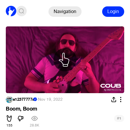
Navigation
Login
a12377777a
·
Nov 19, 2022
Boom, Boom
#
1
155
28.6K