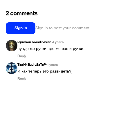
2 comments
Sign in
Sign in to post your comment
leprekon scandinavian
4 years
•
ну где же ручки, где же ваши ручки..
Reply
TpaHkBuJIu3aToP
4 years
•
И как теперь это развидеть?)
Reply