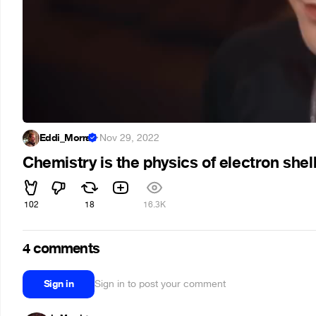
Eddi_Morra
·
Nov 29, 2022
Chemistry is the physics of electron shel
102
18
16.3K
4 comments
Sign in
Sign in to post your comment