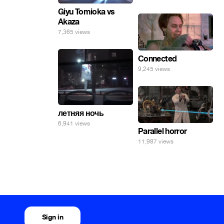
Giyu Tomioka vs
Akaza
7,365 views
Connected
9,245 views
летняя ночь
6,941 views
Parallel horror
11,987 views
Sign in