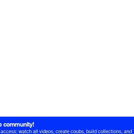
b community!
ll access: watch all videos, create coubs, build collections, and