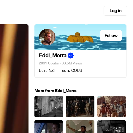
Log in
Follow
Eddi_Morra
2091 Coubs
· 33.5M Views
Есть NZT — есть COUB
More from Eddi_Morra