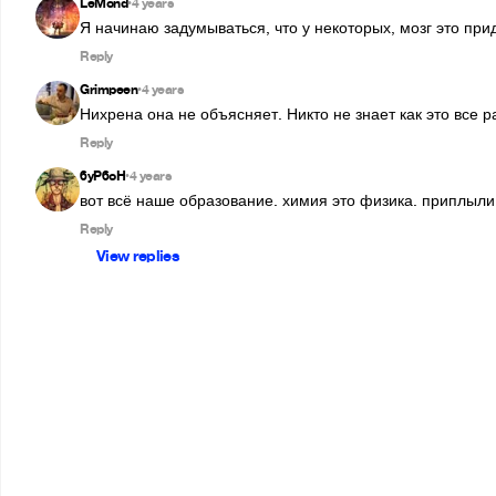
LeMond
4 years
•
Я начинаю задумываться, что у некоторых, мозг это при
Reply
Grimpeen
4 years
•
Нихрена она не объясняет. Никто не знает как это все р
Reply
6yP6oH
4 years
•
вот всё наше образование. химия это физика. приплыли
Reply
View replies