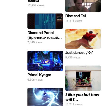
Eternal
12,451 views
Rise and Fall
15,411 views
Diamond Portal
(Бриллиантовый
портал). Хэлпмить
7,349 views
погнал. 🤣🤣🤣
Just dance . ݁₊ ⊹.ᐟ
9,736 views
Primal Kyogre
6,605 views
𝙄 𝙡𝙞𝙠𝙚 𝙮𝙤𝙪 𝙗𝙪𝙩 𝙝𝙤𝙬
𝙬𝙞𝙡𝙡 𝙄…
10,211 views