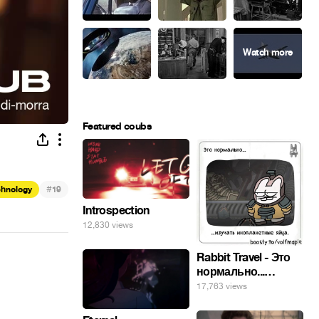
Featured coubs
#
chnology
19
Introspection
12,830 views
Rabbit Travel - Это
нормально...
изучать
17,763 views
инопланетные
яйца.