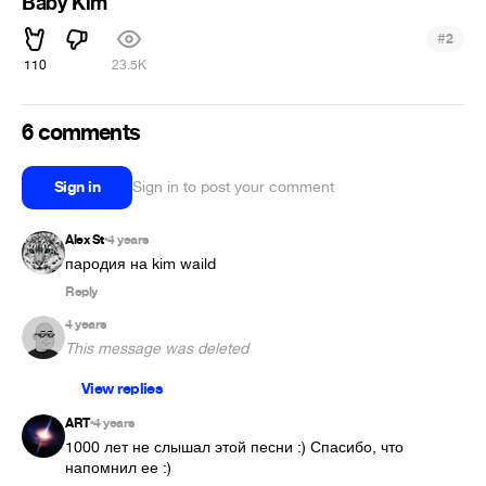
Baby Kim
#
2
110
23.5K
6 comments
Sign in
Sign in to post your comment
Alex St
4 years
•
пародия на kim waild 
Reply
4 years
This message was deleted
View replies
ART
4 years
•
1000 лет не слышал этой песни :) Спасибо, что 
напомнил ее :)