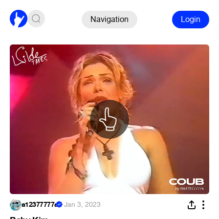
Navigation
Login
a12377777a
·
Jan 3, 2023