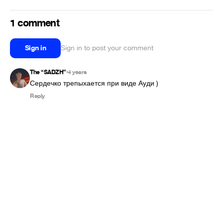
1 comment
Sign in
Sign in to post your comment
The “SADZH”
4 years
•
Сердечко трепыхается при виде Ауди )
Reply