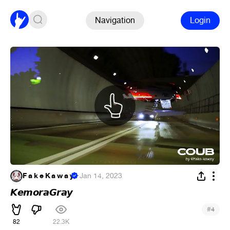
Navigation
Login
F a k e K a w a y
·
Jan 14, 2023
𝙆𝙚𝙢𝙤𝙧𝙖𝙂𝙧𝙖𝙮
#
4
82
22.3K