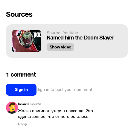
Sources
Source: Youtube
Named him the Doom Slayer
Show video
1 comment
Sign in
Sign in to post your comment
lame
3 months
•
Жалко оригинал утерян навсегда. Это 
единственное, что от него осталось.
Reply