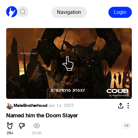
Navigation
Login
MaleBrotherhood
·
Jan 14, 2023
Named him the Doom Slayer
#
5
264
29.5K