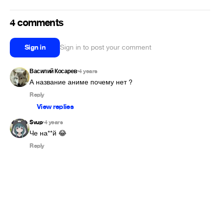
4 comments
Sign in
Sign in to post your comment
Василий Косарев
4 years
•
А название аниме почему нет ?
Reply
View replies
Svup
4 years
•
Че на**й 😂
Reply