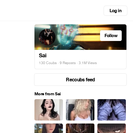
Log in
Follow
Sai
130 Coubs
·
9 Reposts
· 3.1M Views
Recoubs feed
More from Sai