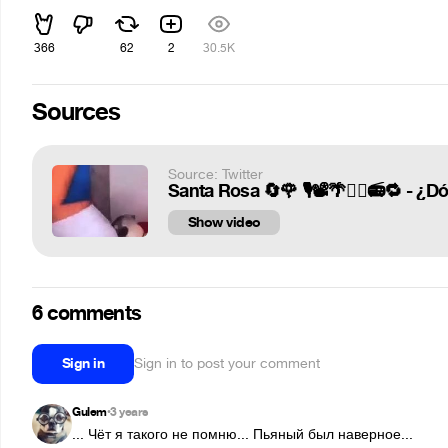
366
62
2
30.5K
Sources
Source: Twitter
Santa Rosa 🔄🌹 🎙📽🌴❤️‍🔥📻🔁 - ¿
Show video
6 comments
Sign in
Sign in to post your comment
Gulem
3 years
•
... Чёт я такого не помню... Пьяный был наверное...