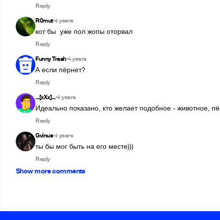
Reply
R0mut
4 years
•
кот бы  уже пол жопы оторвал
Reply
Funny Trash
4 years
•
А если пёрнет?
Reply
...[xXx]...
4 years
•
Идеально показано, кто желает подобное - животное, п
Reply
Gvinus
4 years
•
ты бы мог быть на его месте)))
Reply
Show more comments