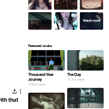
Featured coubs
Thousand Year
The Day
Journey
11,344 views
10,847 views
ith that