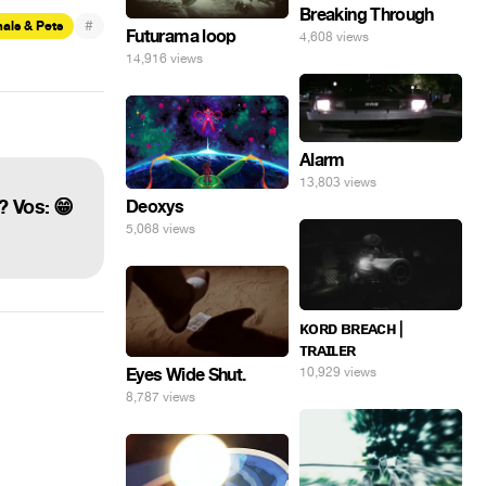
Breaking Through
#
als & Pets
Futurama loop
4,608 views
14,916 views
Alarm
13,803 views
? Vos: 😁
Deoxys
5,068 views
ᴋᴏʀᴅ ʙʀᴇᴀᴄʜ |
ᴛʀᴀɪʟᴇʀ
Eyes Wide Shut.
10,929 views
8,787 views