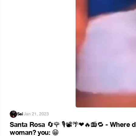
Sai
·
Jan 21, 2023
Santa Rosa
- Where di
🔄
🌹
🎙
📽
🌴
❤
🔥
📻
🔁
woman? you:
😁