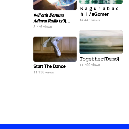
Ｋａｇｕｒａｂａｃ
ｈｉ / #Gomer
🌬️𝑭𝒐𝒓𝒕𝒊𝒔 𝑭𝒐𝒓𝒕𝒖𝒏𝒂
𝑨𝒅𝒊𝒖𝒗𝒂𝒕 𝑹𝒂𝒅𝒊𝒐 (𝒙9)
14,443 views
#Gomer 🎢💝
8,776 views
𝚃𝚘𝚐𝚎𝚝𝚑𝚎𝚛 [𝙳𝚎𝚖𝚘]
11,799 views
Start The Dance
11,138 views