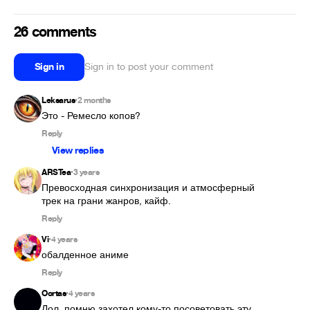
26 comments
Sign in
Sign in to post your comment
Leksarus
2 months
•
Это - Ремесло копов?
Reply
View replies
ARSTea
3 years
•
Превосходная синхронизация и атмосферный 
трек на грани жанров, кайф.
Reply
Vi
4 years
•
обалденное аниме
Reply
Oortas
4 years
•
Лол, помню захотел кому-то посоветовать эту 