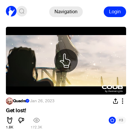
Navigation
Login
Quadra
·
Jan 26, 2023
Get lost!
#
3
1.8K
172.3K