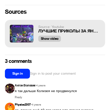
Sources
Source: Youtube
ЛУЧШИЕ ПРИКОЛЫ ЗА ЯНВАРЬ 2023 / СМЕШНЫЕ МОМЕНТЫ ИЗ TIK TOK / BEST COUB #126
Show video
3 comments
Sign in
Sign in to post your comment
Антон Воловик
4 years
•
я так дальше Колизея не продвинулся
Reply
Physics2007
4 years
•