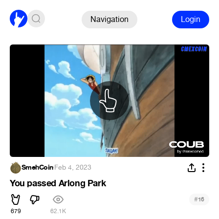
Navigation
Login
SmehCoin
·
Feb 4, 2023
You passed Arlong Park
#
16
679
62.1K