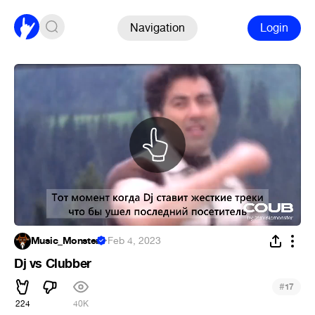
Navigation
Login
Music_Monster
·
Feb 4, 2023
Dj vs Clubber
#
17
224
40K