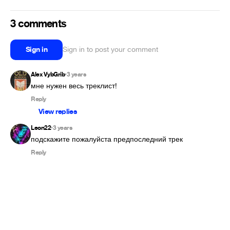
3 comments
Sign in
Sign in to post your comment
Alex VybGrib
3 years
•
мне нужен весь треклист!
Reply
View replies
Leon22
3 years
•
подскажите пожалуйста предпоследний трек
Reply