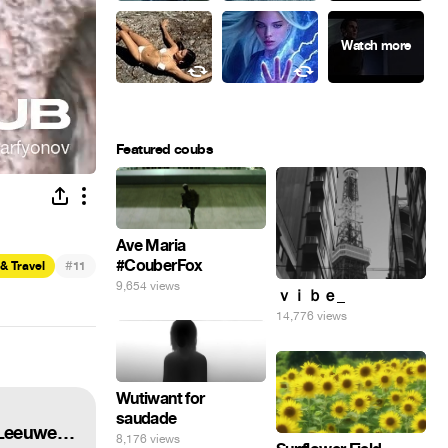
Featured coubs
Ave Maria
#CouberFox
#
& Travel
11
9,654 views
ｖｉｂｅ_
14,776 views
Wutiwant for
saudade
FOLI (there is no movement without rhythm) original version by Thomas Roebers and Floris Leeuwenberg
8,176 views