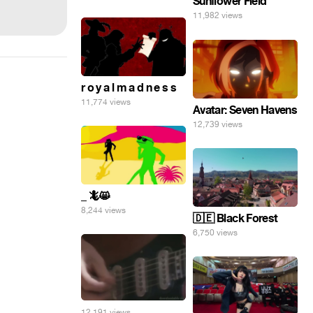
Sunflower Field
11,982 views
r o y a l m a d n e s s
11,774 views
Avatar: Seven Havens
12,739 views
_ 🦎😸
8,244 views
🇩🇪 Black Forest
6,750 views
12,191 views