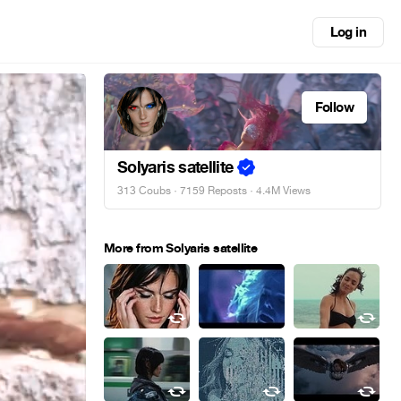
Log in
Follow
Solyaris satellite
313 Coubs
·
7159 Reposts
· 4.4M Views
More from Solyaris satellite