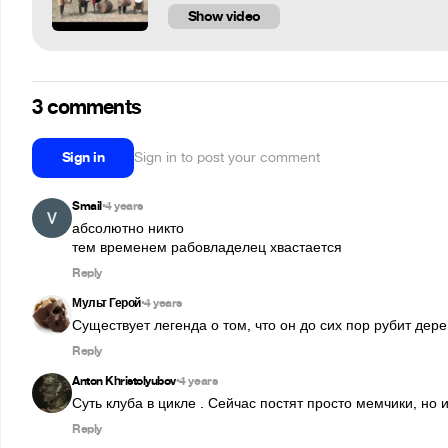
Show video
3 comments
Sign in
Sign in to post your comment
Smail
4 years
•
абсолютно никто 

тем временем рабовладелец хвастается
Reply
Мульт Герой
4 years
•
Существует легенда о том, что он до сих пор рубит дерев
Reply
Anton Khristolyubov
4 years
•
Суть клуба в цикле . Сейчас постят просто мемчики, но
Reply