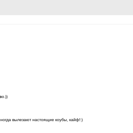
о.))
 иногда вылезают настоящие коубы, кайф!:)