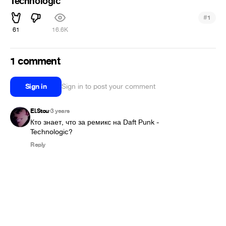
Technologic
#
1
61
16.6K
1 comment
Sign in
Sign in to post your comment
El.Stou
3 years
•
Кто знает, что за ремикс на Daft Punk - 
Technologic?
Reply