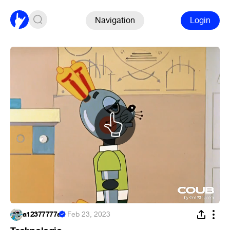
Navigation
Login
a12377777a
·
Feb 23, 2023