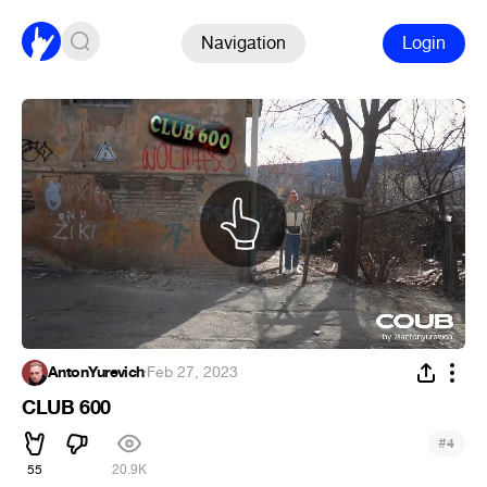
Navigation
Login
AntonYurevich
·
Feb 27, 2023
CLUB 600
#
4
55
20.9K