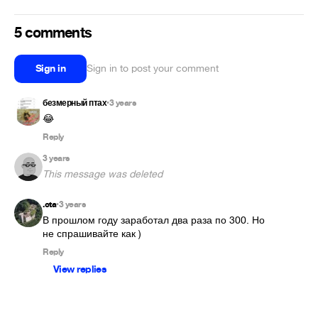
5 comments
Sign in
Sign in to post your comment
безмерный птах
3 years
•
😂
Reply
3 years
This message was deleted
.cta
3 years
•
В прошлом году заработал два раза по 300. Но 
не спрашивайте как )
Reply
View replies