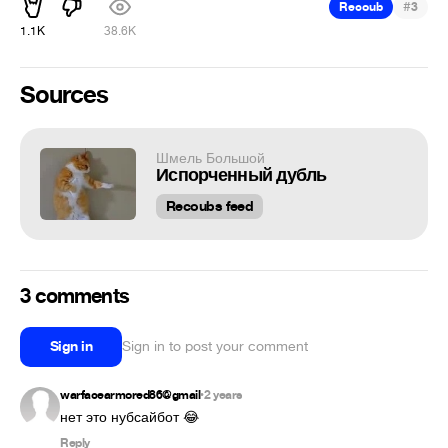
#
Recoub
3
1.1K
38.6K
Sources
Шмель Большой
Испорченный дубль
Recoubs feed
3 comments
Sign in
Sign in to post your comment
warfacearmored86@gmail
2 years
•
нет это нубсайбот 😂
Reply