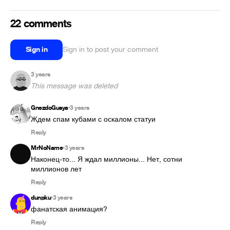
22 comments
Sign in
Sign in to post your comment
3 years
This message was deleted
GnezdoGusya
3 years
•
Ждем спам кубами с оскалом статуи
Reply
MrNoName
3 years
•
Наконец-то... Я ждал миллионы... Нет, сотни 
миллионов лет
Reply
dunpku
3 years
•
фанатская анимация?
Reply