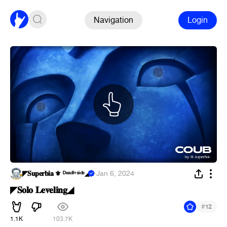
Navigation
Login
◤𝐒𝐮𝐩𝐞𝐫𝐛𝐢𝐚 ⚜︎ ᴰᵉᵃᵈᴵⁿˢᶤᵈᵉ◢
·
Jan 6, 2024
◤𝐒𝐨𝐥𝐨 𝐋𝐞𝐯𝐞𝐥𝐢𝐧𝐠◢
#
12
1.1K
103.7K