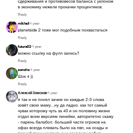
сдерживания и противовесов баланса с уклоном 
в экономику нежели прокачки процентиков.
Reply
mikhail
1 year
•
planetside 2 тоже мог подобным похвастаться
Reply
futura02
1 year
•
можно ссылку на фулл запись?
Reply
poncho
1 year
•
Шок 4 ))
Reply
Алексей Земсков
1 year
•
я так и не понял зачем он каждые 2-3 слова 
зовёт свою маму...ну да ладно. как тот самый 
чувак которому чуть за 40 и он половину жизни 
отдал всем версиям линейки, авторитетно скажу 
- парень балабол. большей части огроков на 
офах всегда плевать было на пвп, на осады и 