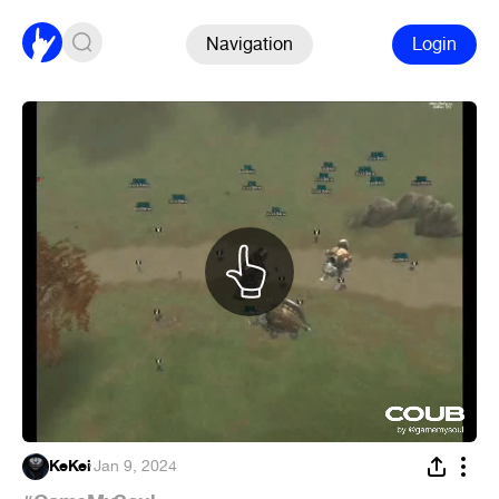
Navigation
Login
KeKei
·
Jan 9, 2024