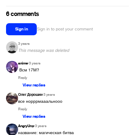
6 comments
Sign in
Sign in to post your comment
3 years
This message was deleted
anime
3 years
•
 Всм 17М?
Reply
View replies
Олег Дорошин
3 years
•
все норррмааальнооо
Reply
View replies
AngryUnp
3 years
•
название: магическая битва