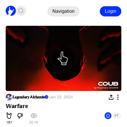
Navigation
Login
𝐋𝐞𝐠𝐞𝐧𝐝𝐚𝐫𝐲 A𝐥𝐜𝐡𝐞𝐦𝐢𝐬𝐭
·
Jan 22, 2024
𝕎𝕒𝕣𝕗𝕒𝕣𝕖
#
7
167
30.7K