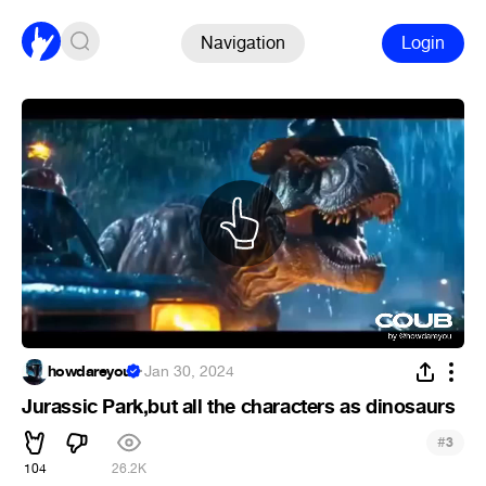
Navigation
Login
howdareyou
·
Jan 30, 2024
Jurassic Park,but all the characters as dinosaurs
#
3
104
26.2K