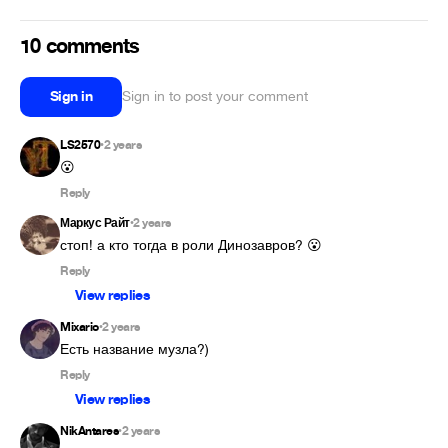
10 comments
Sign in
Sign in to post your comment
LS2570
2 years
•
😮
Reply
Маркус Райт
2 years
•
стоп! а кто тогда в роли Динозавров? 😮
Reply
View replies
Mixario
2 years
•
Есть название музла?)
Reply
View replies
NikAntares
2 years
•