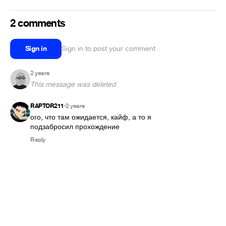
2 comments
Sign in
Sign in to post your comment
2 years
This message was deleted
RAPTOR211
2 years
•
ого, что там ожидается, кайф, а то я 
подзабросил прохождение
Reply