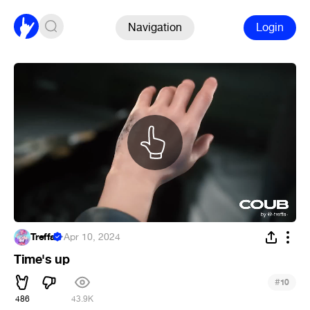
Navigation
Login
Treffa
·
Apr 10, 2024
Time's up
#
10
486
43.9K