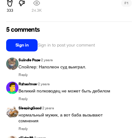
#
1
333
24.3K
5 comments
Sign in
Sign in to post your comment
Suiindle Pops
2 years
•
Спойлер: Наполеон суд выиграл.
Reply
Rzhachnoe
2 years
•
Великий полководец не может быть дебилом
Reply
SleepingGood
2 years
•
нормальный мужик, а вот баба вызывают 
сомнения
Reply
•