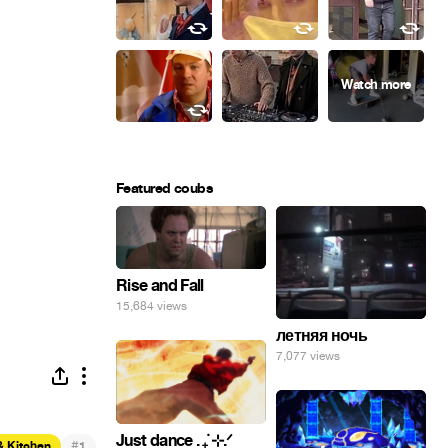
Featured coubs
Rise and Fall
15,684 views
летняя ночь
7,077 views
Just dance . ݁₊ ⊹.ᐟ
#
& Kitchen
1