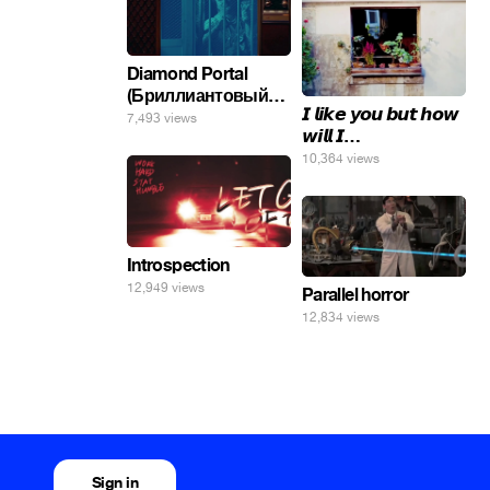
Diamond Portal
(Бриллиантовый
𝙄 𝙡𝙞𝙠𝙚 𝙮𝙤𝙪 𝙗𝙪𝙩 𝙝𝙤𝙬
портал). Хэлпмить
7,493 views
𝙬𝙞𝙡𝙡 𝙄…
погнал. 🤣🤣🤣
10,364 views
Introspection
12,949 views
Parallel horror
12,834 views
Sign in