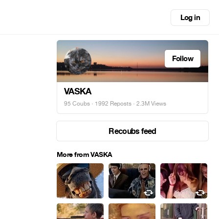
Log in
Follow
VASKA
95 Coubs
·
1992 Reposts
· 2.3M Views
Recoubs feed
More from VASKA