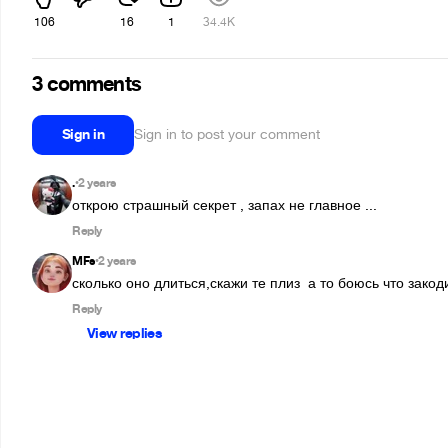
106
16
1
34.4K
3 comments
Sign in
Sign in to post your comment
.
2 years
•
открою страшный секрет , запах не главное ...
Reply
MFs
2 years
•
сколько оно длиться,скажи те плиз  а то боюсь что зако
Reply
View replies