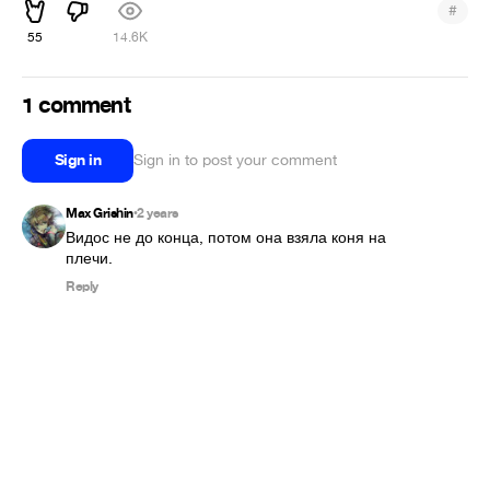
#
55
14.6K
1 comment
Sign in
Sign in to post your comment
Max Grishin
2 years
•
Видос не до конца, потом она взяла коня на 
плечи.
Reply