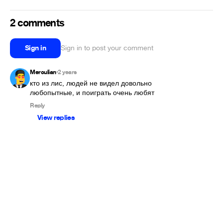
2 comments
Sign in
Sign in to post your comment
Merculian
2 years
•
кто из лис, людей не видел довольно 
любопытные, и поиграть очень любят
Reply
View replies