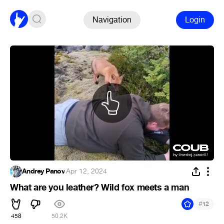
Navigation
Login
Andrey Panov
·
Apr 12, 2024
What are you leather? Wild fox meets a man
#
12
458
50.2K