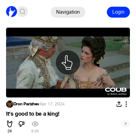
Navigation
Login
Dron Parizhev
·
Apr 17, 2024
It's good to be a king!
#
26
8.5K