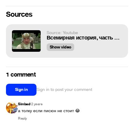
Sources
Source: Youtube
Всемирная история, часть первая, 1981. Хорошо быть королем!
Show video
1 comment
Sign in
Sign in to post your comment
Simbad
2 years
•
а толку если писюн не стоит 😂
Reply