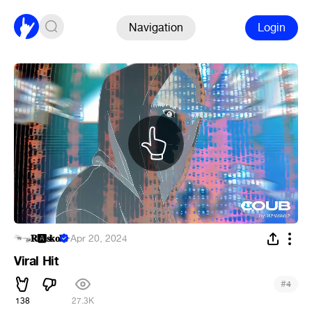
Navigation
Login
𝐑🅰𝐬𝐤𝐨𝐥
·
Apr 20, 2024
Viral Hit
#
4
138
27.3K