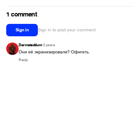
1 comment
Sign in
Sign in to post your comment
Darmstadtium
2 years
•
Они её экранизировали? Офигеть.
Reply