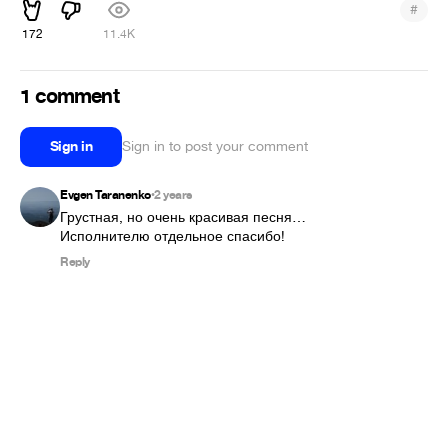
#
172
11.4K
1 comment
Sign in
Sign in to post your comment
Evgen Taranenko
2 years
•
Грустная, но очень красивая песня… 
Исполнителю отдельное спасибо!
Reply