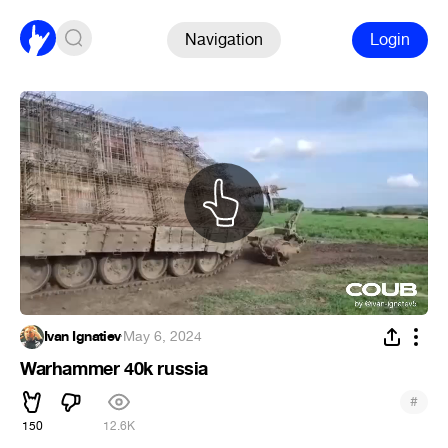
Navigation
Login
Ivan Ignatiev
·
May 6, 2024
Warhammer 40k russia
#
150
12.6K