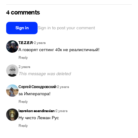
4 comments
Sign in
Sign in to post your comment
T.E.Z.E.R
2 years
•
А говорят сеттинг 40к не реалистичный! 
Reply
2 years
This message was deleted
Сергей Свендровский
2 years
•
за Императора!
Reply
leprekon scandinavian
2 years
•
Ну чисто Леман Рус
Reply