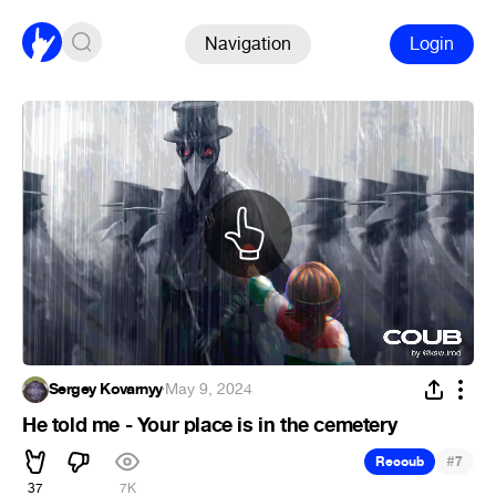
Navigation
Login
Sergey Kovarnyy
·
May 9, 2024
He told me - Your place is in the cemetery
#
Recoub
7
37
7K