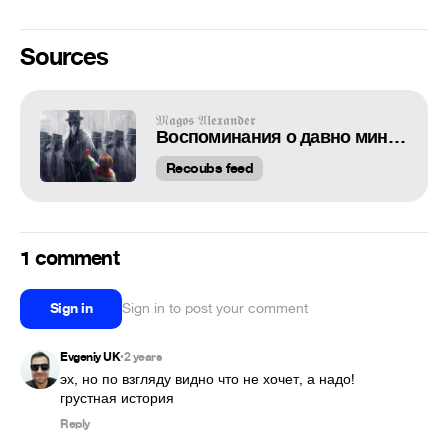
Sources
𝔐𝖆𝖌𝖔𝖘 𝔄𝖑𝖊𝖝𝖆𝖓𝖉𝖊𝖗
Воспоминания о давно минувших временах // DuckLordEthan art //
Recoubs feed
1 comment
Sign in
Sign in to post your comment
Evgeniy UK
2 years
•
эх, но по взгляду видно что не хочет, а надо! 
грустная история
Reply