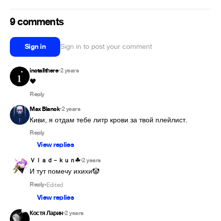
9 comments
Sign in
Sign in to post your comment
inotallthere
2 years
•
🖤
Reply
Max Blanck
2 years
•
Киви, я отдам тебе литр крови за твой плейлист.
Reply
View replies
Ｖｌａｄ－ｋｕｎ︎☘
2 years
•
И тут помечу ихихи🤡
Reply
Edited
•
View replies
Костя Ларин
2 years
•