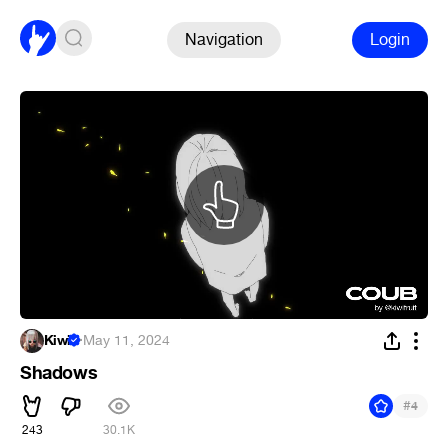
Navigation
Login
Kiwi
·
May 11, 2024
Shadows
#
4
243
30.1K